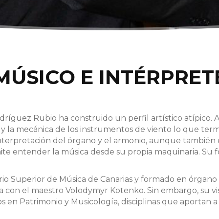
MÚSICO E INTÉRPRET
dríguez Rubio ha construido un perfil artístico atípico
e y la mecánica de los instrumentos de viento lo que term
 interpretación del órgano y el armonio, aunque también
te entender la música desde su propia maquinaria. Su f
o Superior de Música de Canarias y formado en órgano e
a con el maestro Volodymyr Kotenko. Sin embargo, su vis
 en Patrimonio y Musicología, disciplinas que aportan a