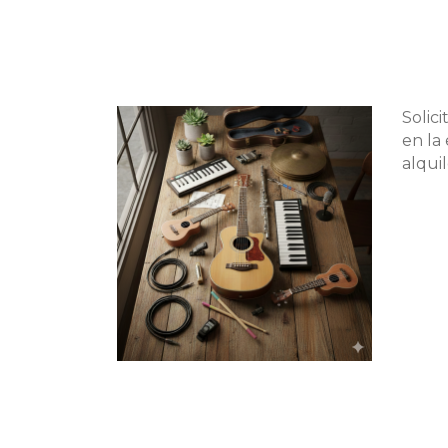
Solic
en la
alqui