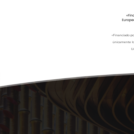
«Financiado po
únicamente los
U