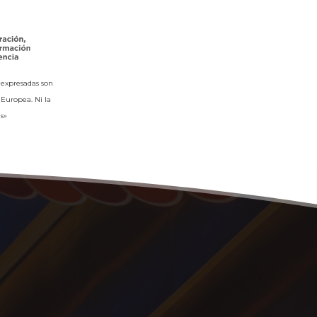
 expresadas son
 Europea. Ni la
s»